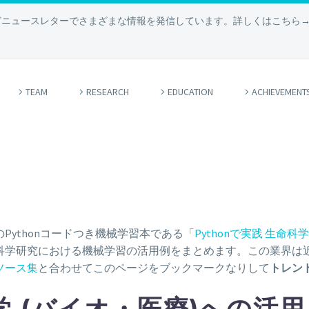
どニュースレターでさまざまな情報を発信しています。詳しくはこちら
TEAM
RESEARCH
EDUCATION
ACHIEVEMENT
ythonコードつき機械学習本である「
Pythonで実践 生命
科学研究における機械学習の活用例をまとめます。この業界は
ソース集
と合わせてこのページをブックマークなりして
トレン
 (バイオ・医療)への活用 