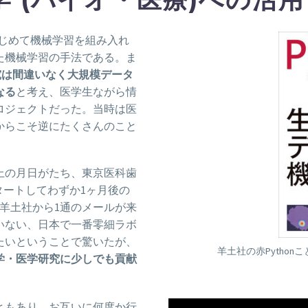
がはじめて機械学習を組み入れ
いた機械学習の手法である。ま
究は間違いなく大規模データ
なる
と考え、医学生ながら情
ロジェクトだった。当時は医
からこそ逆にたくさんのこと
上の月日がたち、東京医科歯
タートしてわずか1ヶ月後の
る羊土社から1通のメールが来
いない、日本で一番零細ラボ
たいということで驚いたが、
羊土社の赤Pythonこ
学・医学研究に少しでも貢献
。
ともあり、お互いに何度か行