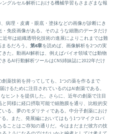
シングルセル解析における機械学習もさまざまな報
RI、病理・皮膚・眼底・塗抹などの画像が診断にき
光・免疫画像がある。そのような細胞のデータだけ
らに近年は組織透明化技術の進展によりこれまでは難
高まるだろう。
第6章
を読めば、画像解析を2つの実
きた。動画AI解析は、例えばバイオ領域では動物
きるAI行動解析ツールはCNS姉妹誌に2022年だけ
の創薬技術を持ってしても、1つの薬を作るまで
届けるために注目されているのはAI創薬である。
まざまなヒントを提供した。さらに、近年の創薬で注目
品と同様に経口摂取可能で細胞膜を通り、比較的安
ている、夢のモダリティである。中分子創薬におけ
する。また、発展編においてはもう1つマイクロバ
あることはご存知の通りだ。今はまだまだ彼方の技
れるようになるのではないかと編者としては考えて