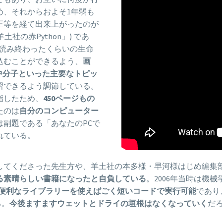
め、それからおよそ1年弱も
正等を経て出来上がったのが
土社の赤Python」) であ
読み終わったくらいの生命
込むことができるよう、
画
中分子といった主要なトピッ
習できるよう調節している。
指したため、
450ページもの
たのは
自分のコンピューター
は副題である「あなたのPCで
れている。
してくださった先生方や、羊土社の本多様・早河様はじめ編集
る素晴らしい書籍になったと自負している
。2006年当時は機
製の便利なライブラリーを使えばごく短いコードで実行可能
であり
る。
今後ますますウェットとドライの垣根はなくなっていく
だ