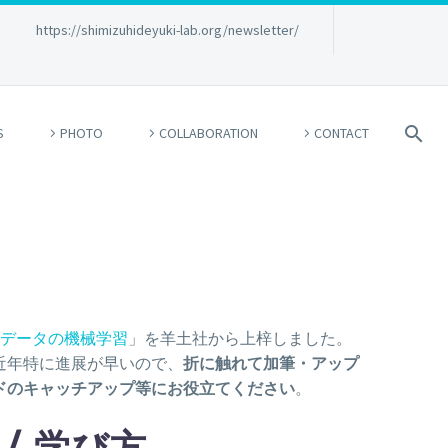
→
https://shimizuhideyuki-lab.org/newsletter/
S
PHOTO
COLLABORATION
CONTACT
科学データの機械学習
」を羊土社から上梓しました。
近年特に進展が早いので、
折に触れて加筆・アップ
ドのキャッチアップ等にお役立てください
。
/ 学び方