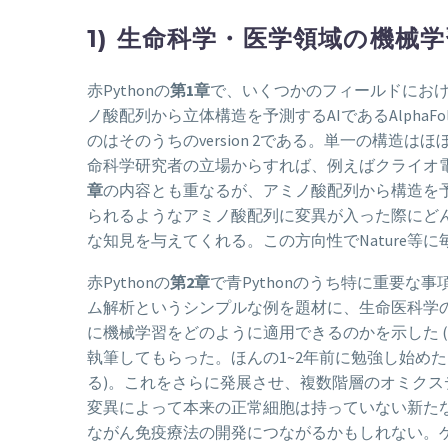
1) 生命科学・医学領域の機械
赤Pythonの
第1章
で、いくつかのフィールドにお
ノ酸配列から立体構造を予測するAIであるAlpha
のはそのうちのversion 2である。単一の構
命科学研究者の立場からすれば、例えばクライオ
章
の内容とも重なるが、アミノ酸配列から構造を
られるようなアミノ酸配列に変異が入った際にどん
な知見を与えてくれる。この方向性でNature等に毎年
赤Pythonの
第2章
で青Pythonのうち特に重要
ム解析というシンプルな例を題材に、生命医科学
に機械学習をどのように適用できるのかを示した 
執筆してもらった。ほんの1~2年前に勉強し始め
る)。これをさらに発展させ、複数階層のオミク
変異によって本来の正常細胞は持っていない新たな
ながん免疫療法の開発につながるかもしれない。