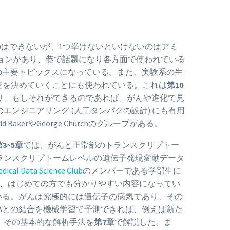
はできないが、1つ挙げないといけないのはアミ
バージョンがあり、巷で話題になり各方面で使われている
年の主要トピックスになっている。また、実験系の生
造を決めていくことにも使われている。これは
第10
り、もしそれができるのであれば、がんや進化で見
ンジニアリング (人工タンパクの設計) にも有用
erやGeorge Churchのグループがある。
第3~5章
では、がんと正常部のトランスクリプトー
ランスクリプトームレベルの遺伝子発現変動データ
dical Data Science Club
のメンバーである学部生に
で、はじめての方でも分かりやすい内容になってい
いる。がんは究極的には遺伝子の病気であり、その
LAとの結合を機械学習で予測できれば、例えば新た
、その基本的な解析手法を
第7章
で解説した。ま