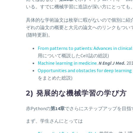
いる。すでに機械学習に造詣が深い方にとっても
具体的な学術論文は枚挙に暇がないので個別に紹
ぞれの論文の概要と大元の論文へのリンクもつい
(随時更新)。
From patterns to patients: Advances in clinica
用について概説したCell誌の総説)
Machine learning in medicine
.
N Engl J Med.
2
Opportunities and obstacles for deep learning 
をまとめた総説)
2) 発展的な機械学習の学び方
赤Pythonの
第14章
でさらにステップアップを目指
まず、学生さんにとっては