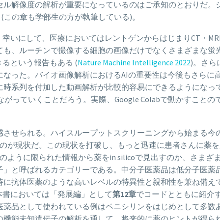
セル解像度の解析が重要になっているのはご承知のとおりだ。
 (この章も学部生の方が執筆している)。
。幸いにして、医療においてはレントゲンからはじまりCT・M
ても、ルーチンで撮像する細胞の画像だけでなくさまざまな蛍
るという報告もある (
Nature Machine Intelligence 2022
)。さ
なった。バイオ画像解析におけるAIの重要性は今後もさらに
に時系列を付加した動画解析が比較的容易にできるようになって
ていくことだろう。実際、Google Colabで動かすことので
感させられる。ハイスループットスクリーニングから始まる今
かるのが現状だ。この現状を打破し、もっと迅速に患者さんに薬を
ように限られた情報から薬をin silicoで見出すのか、さ
子」と呼ばれるカテゴリーである。中分子医薬品は低分子医薬
時に抗体医薬のような高いレベルの特異性と親和性を兼ね備え
本書においては「発展編」として
第12章
でコードとともに紹介
医薬品として使われている例はペニシリンをはじめとして多数
の機能未知遺伝子の解析を通して、将来的に薬のヒントが得ら