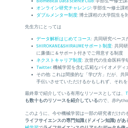
Biomedical Data Science Club
: 学部生〜修
オンライン研究チャレンジ
: 学部生〜修士
ダブルメンター制度
: 博士課程の大学院生を
先生方にとっては
データ解析はじめてコース
: 共同研究ベー
SHIROKANE&SHIRAUMEサポート制度
: 共同
に廉価に & サポート付きでご用意する制度
ネクストキャリア制度
: 次世代の生命医科
Twitter
: 機械学習を含む広範なバイオメデ
その他: これは間接的な「学び方」だが、
手伝いさせていただけるかもしれず、それを
最終章で紹介している有用なリソースとしては、
T
も数十ものリソースを紹介している
ので、赤Pyt
このように、今や機械学習は一部の研究者だけの
ライフサイエンスの専門知識 (ドメイン知識) 
械学習
で
ライフサイエンスのリアルなデータを使