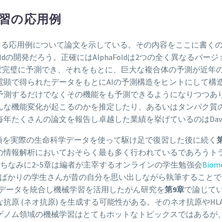
学習の応用例
ける応用例について論文を示している。その内容をここに書くの
Foldの開発だろう。正確にはAlphaFoldは2つの全く異なる
造はほぼ完璧に予測でき、それをもとに、巨大な複合体の予測が近
電顕で得られたデータをもとにAIの予測構造をヒントにして構
予測するだけでなくその機能をも予測できるようになりつつあ
な機能変化が起こるのかを推定したり、あるいはタンパク質のエ
たくさんの論文を報告し卓越した業績を挙げているのはDavid Bak
な事項を実際の生命科学データを使って駆け足で復習した後に続く
の情報解析においておそらく最も多く行われているであろうト
(ちなみに2~5章は編者が主宰するオンラインの学生勉強会
Biome
たばかりの学生さんが昔の自分を思い出しながら執筆すること
スデータを統合し機械学習を活用したがん研究を
第9章
で論じて
抗原 (ネオ抗原) を生成する可能性がある。そのネオ抗原やH
ゲノム領域の機械学習はとてもホットなトピックスではあるが