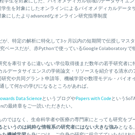
士課程学生を対象にした、バイオメディカル領域のデータサイエ
課程学生を対象にしたオンラインによるバイオメディカルデータ
対象にしたよりadvancedなオンライン研究指導制度
スだが、特定の解析に特化して3ヶ月以内の短期間で伝授しマス
研究ベースだが、赤Pythonで使っているGoogle Colabora
学研究を牽引するに違いない学位取得後まだ数年の若手研究者に
ィカルデータサイエンスの学術論文・リソースを紹介する清水の
共同研究や共同グラント申請等、機械学習や数理モデル・バイオ
通して何かの学びになるところがあれば。
owards Data Science
というブログや
Papers with Code
というSo
honの最終章をご一読いただきたい。
ものではなく、生命科学者や医療の専門家にとっても研究をブ
があるというのは純粋な情報系の研究者にはない大きな強み
となる。
った機械学習
を身につけ、ご自身の研究に役立てていただけれ