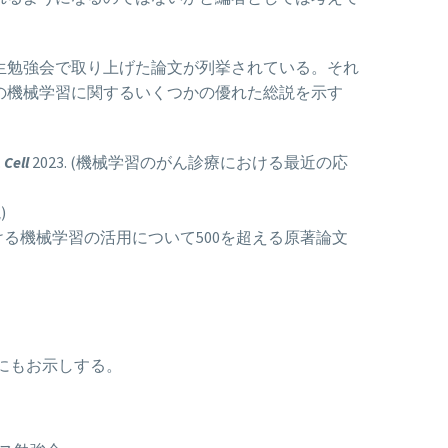
生勉強会で取り上げた論文が列挙されている。それ
の機械学習に関するいくつかの優れた総説を示す
.
Cell
2023. (機械学習のがん診療における最近の応
)
おける機械学習の活用について500を超える原著論文
にもお示しする。