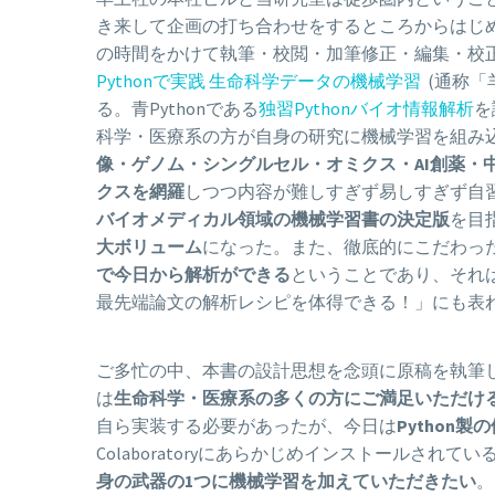
き来して企画の打ち合わせをするところからはじ
の時間をかけて執筆・校閲・加筆修正・編集・校
Pythonで実践 生命科学データの機械学習
(通称「羊
る。青Pythonである
独習Pythonバイオ情報解析
を
科学・医療系の方が自身の研究に機械学習を組み
像・ゲノム・シングルセル・オミクス・AI創薬・
クスを網羅
しつつ内容が難しすぎず易しすぎず自
バイオメディカル領域の機械学習書の決定版
を目
大ボリューム
になった。また、徹底的にこだわっ
で今日から解析ができる
ということであり、それ
最先端論文の解析レシピを体得できる！」にも表
ご多忙の中、本書の設計思想を念頭に原稿を執筆
は
生命科学・医療系の多くの方にご満足いただけ
自ら実装する必要があったが、今日は
Python
Colaboratoryにあらかじめインストールされてい
身の武器の1つに機械学習を加えていただきたい
。