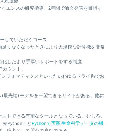
ンス勉強会
サイエンスの研究指導。2年間で論文発表を目指す
ターしていただくコース
tory で物足りなくなったときにより大規模な計算機を非常
特化したより手厚いサポートをする制度
アカウント。
インフォマティクスといったいわゆるドライ系でお
TA (最先端) モデルを一望できるサイトがある。
他に
ーストできる有望なツールとなっている。むしろ、
赤Pythonこと
Pythonで実践 生命科学データの機
ば、編者として望外の喜びである。