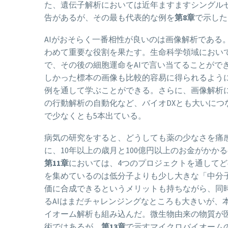
た、遺伝子解析においては近年ますますシングル
告があるが、その最も代表的な例を
第8章
で示した
AIがおそらく一番相性が良いのは画像解析である
わめて重要な役割を果たす。生命科学領域におい
で、その後の細胞運命をAIで言い当てることができ
しかった標本の画像も比較的容易に得られるように
例を通して学ぶことができる。さらに、画像解析
の行動解析の自動化など、バイオDXとも大いにつながっ
で少なくとも5本出ている。
病気の研究をすると、どうしても薬の少なさを痛
に、10年以上の歳月と100億円以上のお金がか
第11章
においては、4つのプロジェクトを通してどの
を集めているのは低分子よりも少し大きな「中分
価に合成できるというメリットも持ちながら、同
るAIはまだチャレンジングなところも大きいが、
イオーム解析も組み込んだ。微生物由来の物質が
術ではあるが、
第13章
で示すマイクロバイオーム