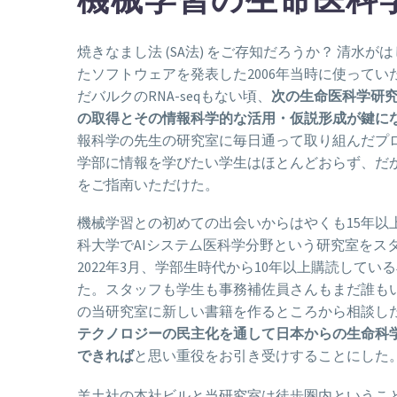
焼きなまし法 (SA法) をご存知だろうか？ 清水
たソフトウェアを発表した2006年当時に使って
だバルクのRNA-seqもない頃、
次の生命医科学研
の取得とその情報科学的な活用・仮説形成が鍵に
報科学の先生の研究室に毎日通って取り組んだプ
学部に情報を学びたい学生はほとんどおらず、だ
をご指南いただけた。
機械学習との初めての出会いからはやくも15年以
科大学でAIシステム医科学分野という研究室をス
2022年3月、学部生時代から10年以上購読してい
た。スタッフも学生も事務補佐員さんもまだ誰も
の当研究室に新しい書籍を作るところから相談し
テクノロジーの民主化を通して日本からの生命科
できれば
と思い重役をお引き受けすることにした
羊土社の本社ビルと当研究室は徒歩圏内というこ