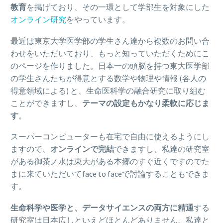
教育
を掲げており、その一環として学部生を対象にした
オンライン研究
をやっています。
最近は東京大学医学部の学生さん達から複数のお問い合
わせをいただいており、もっと知っていただくためにこ
のページを作りました。日本一の頭脳を持つ東大医学部
の学生さんたちが得意とする数学や物理や情報 (各人の
得意領域による) と、生命医科学の融合研究に取り組む
ことができますし、
テーマの設定もかなり柔軟に応じま
す
。
スーパーコンピューターも在宅で自由に使えるようにし
ますので、
オンラインで完結
できますし、私達の研究室
がある御茶ノ水は東大がある本郷のすぐ近くですのでた
まに来ていただいてface to faceで討論することもできま
す。
生命科学や医学と、データサイエンスの両方に精通
する
研究室は日本広しといえどほとんどありません。私達と