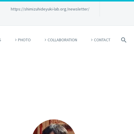
→
https://shimizuhideyuki-lab.org/newsletter/
S
PHOTO
COLLABORATION
CONTACT