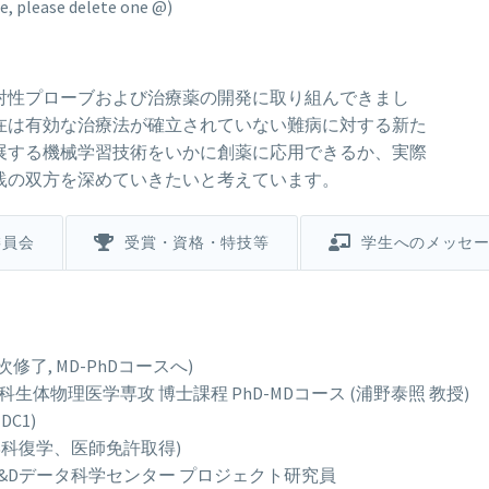
, please delete one @)
射性プローブおよび治療薬の開発に取り組んできまし
在は有効な治療法が確立されていない難病に対する新た
展する機械学習技術をいかに創薬に応用できるか、実際
践の双方を深めていきたいと考えています。
委員会
受賞・資格・特技等
学生へのメッセ
次修了, MD-PhDコースへ)
研究科生体物理医学専攻 博士課程 PhD-MDコース (浦野泰照 教授)
C1)
医学科復学、医師免許取得)
 M&Dデータ科学センター プロジェクト研究員